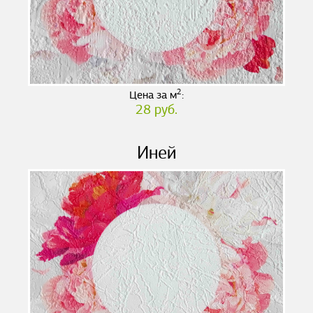
2
Цена за м
:
28 руб.
Иней