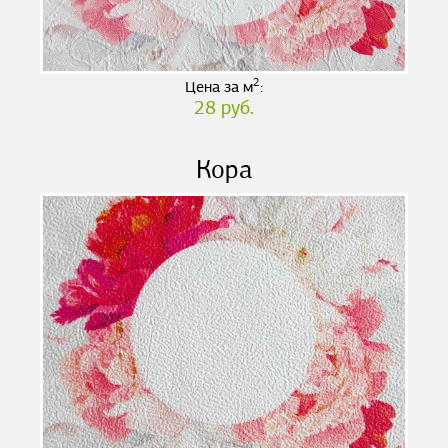
2
Цена за м
:
28 руб.
Кора