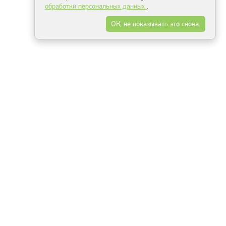
обработки персональных данных
.
ОК, не показывать это снова.
Минск
Гродно
Брест
Витебск
Могилёв
Гомель
Фрески
Холсты
Дизайн
Рольшторы
Модульные картины
Фотообои
Информация
3Д фотообои
О компании
Для спальни
Оплата и доставка
Для детской
Контакты
Для кухни
Публичный договор
Для гостиной и зала
Условия возврата
Природа
Портфолио
Карты мира
Цветы
Море