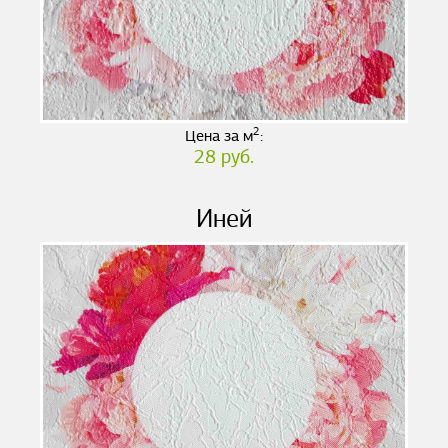
2
Цена за м
:
28 руб.
Иней