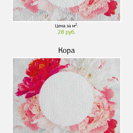
2
Цена за м
:
28 руб.
Кора