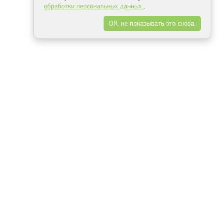
обработки персональных данных
.
ОК, не показывать это снова.
Минск
Гродно
Брест
Витебск
Могилёв
Гомель
Фрески
Холсты
Дизайн
Рольшторы
Модульные картины
Фотообои
Информация
3Д фотообои
О компании
Для спальни
Оплата и доставка
Для детской
Контакты
Для кухни
Публичный договор
Для гостиной и зала
Условия возврата
Природа
Портфолио
Карты мира
Цветы
Море