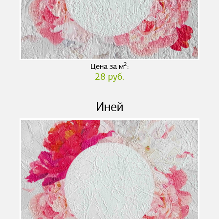
2
Цена за м
:
28 руб.
Иней