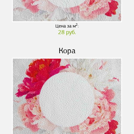
2
Цена за м
:
28 руб.
Кора