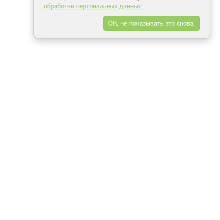
обработки персональных данных
.
ОК, не показывать это снова.
Минск
Гродно
Брест
Витебск
Могилёв
Гомель
Фрески
Холсты
Дизайн
Рольшторы
Модульные картины
Фотообои
Информация
3Д фотообои
О компании
Для спальни
Оплата и доставка
Для детской
Контакты
Для кухни
Публичный договор
Для гостиной и зала
Условия возврата
Природа
Портфолио
Карты мира
Цветы
Море