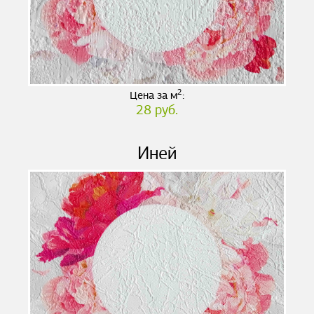
2
Цена за м
:
28 руб.
Иней