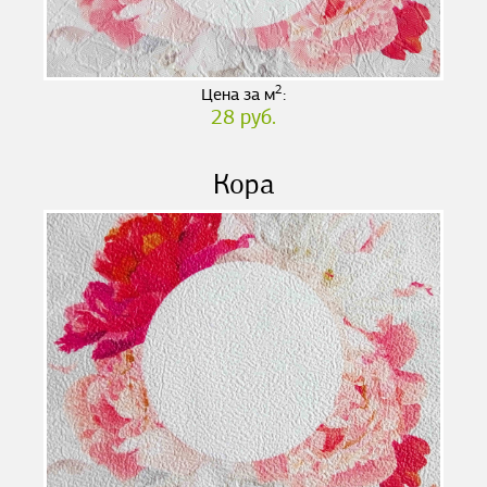
2
Цена за м
:
28 руб.
Кора