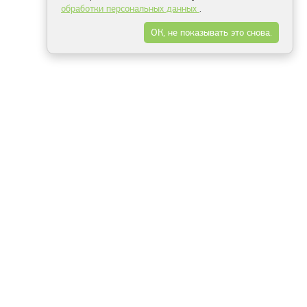
обработки персональных данных
.
ОК, не показывать это снова.
Минск
Гродно
Брест
Витебск
Могилёв
Гомель
Фрески
Холсты
Дизайн
Рольшторы
Модульные картины
Фотообои
Информация
3Д фотообои
О компании
Для спальни
Оплата и доставка
Для детской
Контакты
Для кухни
Публичный договор
Для гостиной и зала
Условия возврата
Природа
Портфолио
Карты мира
Цветы
Море