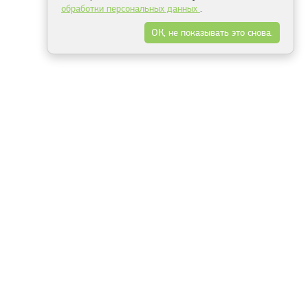
обработки персональных данных
.
ОК, не показывать это снова.
Минск
Гродно
Брест
Витебск
Могилёв
Гомель
Фрески
Холсты
Дизайн
Рольшторы
Модульные картины
Фотообои
Информация
3Д фотообои
О компании
Для спальни
Оплата и доставка
Для детской
Контакты
Для кухни
Публичный договор
Для гостиной и зала
Условия возврата
Природа
Портфолио
Карты мира
Цветы
Море