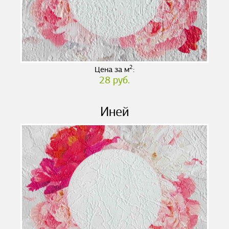
2
Цена за м
:
28 руб.
Иней