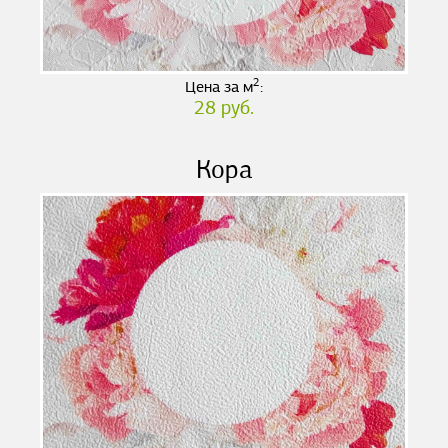
2
Цена за м
:
28 руб.
Кора