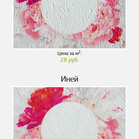
2
Цена за м
:
28 руб.
Иней