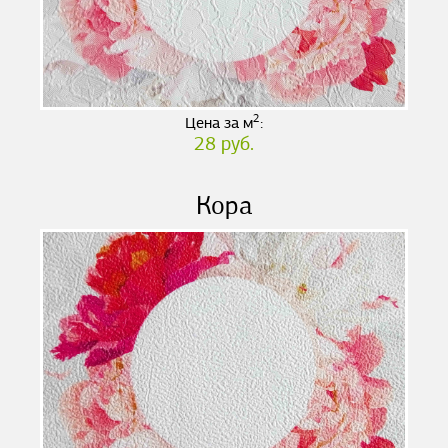
2
Цена за м
:
28 руб.
Кора