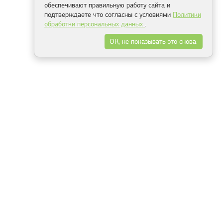
обеспечивают правильную работу сайта и
подтверждаете что согласны с условиями
Политики
обработки персональных данных
.
ОК, не показывать это снова.
Минск
Гродно
Брест
Витебск
Могилёв
Гомель
Фрески
Холсты
Дизайн
Рольшторы
Модульные картины
Фотообои
Информация
3Д фотообои
О компании
Для спальни
Оплата и доставка
Для детской
Контакты
Для кухни
Публичный договор
Для гостиной и зала
Условия возврата
Природа
Портфолио
Карты мира