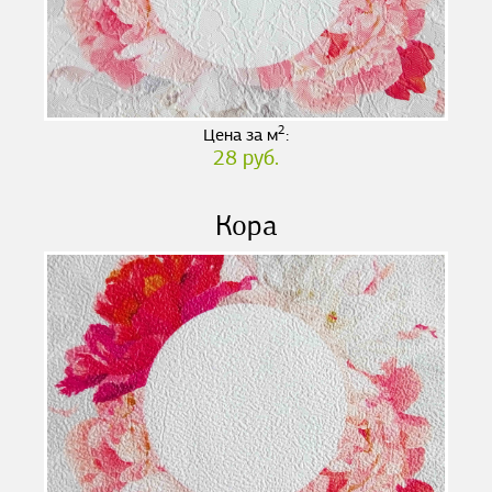
2
Цена за м
:
28 руб.
Кора