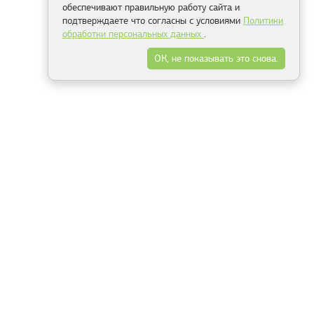
обеспечивают правильную работу сайта и
подтверждаете что согласны с условиями
Политики
обработки персональных данных
.
ОК, не показывать это снова.
Минск
Гродно
Брест
Витебск
Могилёв
Гомель
Фрески
Холсты
Дизайн
Рольшторы
Модульные картины
Фотообои
Информация
3Д фотообои
О компании
Для спальни
Оплата и доставка
Для детской
Контакты
Для кухни
Публичный договор
Для гостиной и зала
Условия возврата
Природа
Портфолио
Карты мира