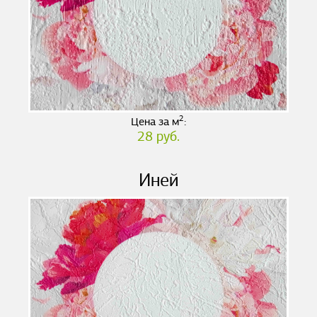
2
Цена за м
:
28 руб.
Иней