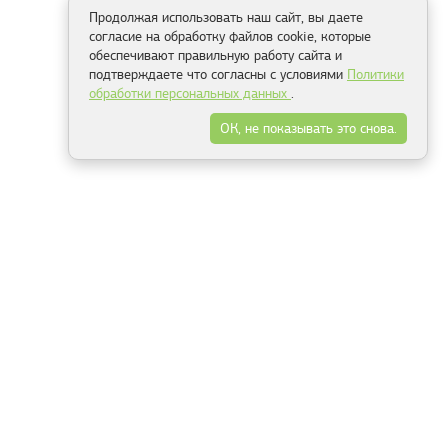
Продолжая использовать наш сайт, вы даете
согласие на обработку файлов cookie, которые
обеспечивают правильную работу сайта и
подтверждаете что согласны с условиями
Политики
обработки персональных данных
.
ОК, не показывать это снова.
Способы оплаты
ель
Минск, ул.Серафимовича 11, офис 301
+375 29 144 05 53
+375 29 244 55 22
+375 29 144 04 74