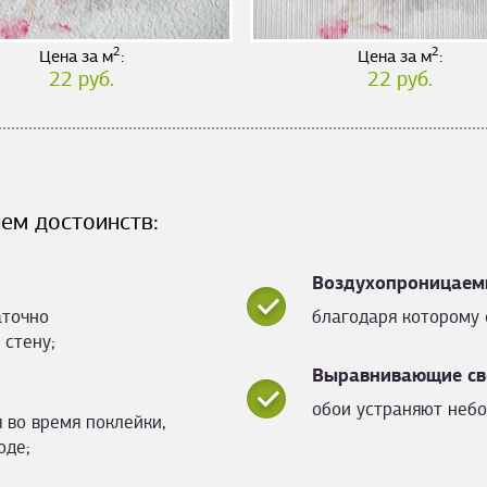
2
2
Цена за м
:
Цена за м
:
22 руб.
22 руб.
ем достоинств:
Воздухопроницаем
аточно
благодаря которому 
 стену;
Выравнивающие св
обои устраняют небо
 во время поклейки,
оде;