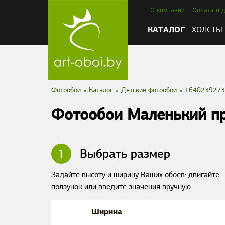
О компании
Оплата и д
КАТАЛОГ
ХОЛСТЫ
Фотообои
»
Каталог
»
Детские фотообои
»
1640239273
Фотообои Маленький п
1
Выбрать размер
Задайте высоту и ширину Ваших обоев: двигайте
ползунок или введите значения вручную.
Ширина