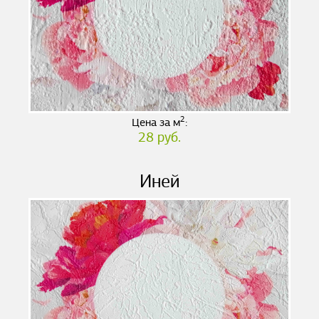
2
Цена за м
:
28 руб.
Иней