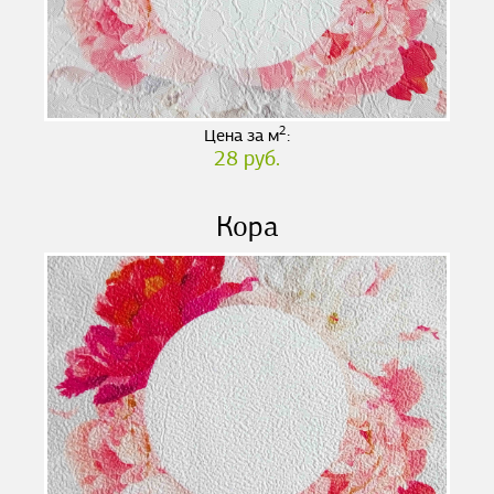
2
Цена за м
:
28 руб.
Кора