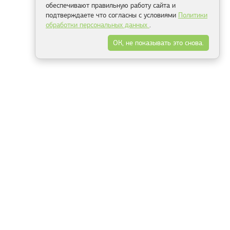
обеспечивают правильную работу сайта и
подтверждаете что согласны с условиями
Политики
обработки персональных данных
.
ОК, не показывать это снова.
Минск
Гродно
Брест
Витебск
Могилёв
Гомель
Фрески
Холсты
Дизайн
Рольшторы
Модульные картины
Фотообои
Информация
3Д фотообои
О компании
Для спальни
Оплата и доставка
Для детской
Контакты
Для кухни
Публичный договор
Для гостиной и зала
Условия возврата
Природа
Портфолио
Карты мира