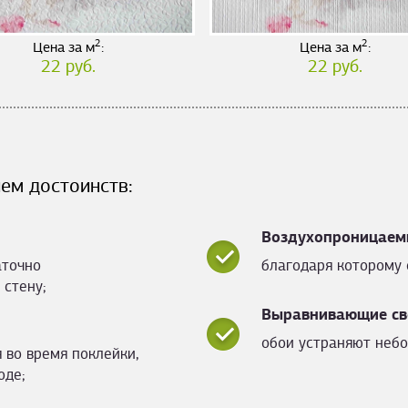
2
2
Цена за м
:
Цена за м
:
22 руб.
22 руб.
ем достоинств:
Воздухопроницаем
аточно
благодаря которому 
 стену;
Выравнивающие св
обои устраняют небо
 во время поклейки,
оде;