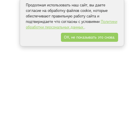
Продолжая использовать наш сайт, вы даете
согласие на обработку файлов cookie, которые
обеспечивают правильную работу сайта и
подтверждаете что согласны с условиями
Политики
обработки персональных данных
.
ОК, не показывать это снова.
Способы оплаты
ель
Минск, ул.Серафимовича 11, офис 301
+375 29 144 05 53
+375 29 244 55 22
+375 29 144 04 74