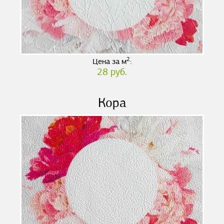
2
Цена за м
:
28 руб.
Кора