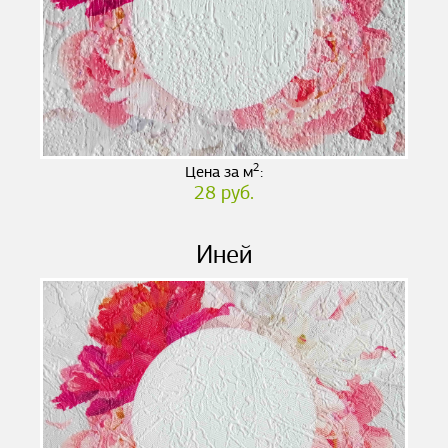
2
Цена за м
:
28 руб.
Иней