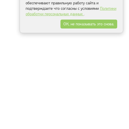
обеспечивают правильную работу сайта и
подтверждаете что согласны с условиями
Политики
обработки персональных данных
.
ОК, не показывать это снова.
Минск
Гродно
Брест
Витебск
Могилёв
Гомель
Фрески
Холсты
Дизайн
Рольшторы
Модульные картины
Фотообои
Информация
3Д фотообои
О компании
Для спальни
Оплата и доставка
Для детской
Контакты
Для кухни
Публичный договор
Для гостиной и зала
Условия возврата
Природа
Портфолио
Карты мира