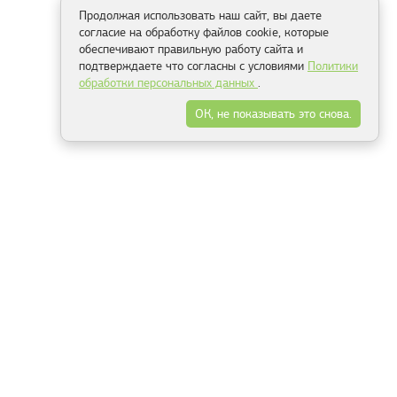
Продолжая использовать наш сайт, вы даете
согласие на обработку файлов cookie, которые
обеспечивают правильную работу сайта и
подтверждаете что согласны с условиями
Политики
обработки персональных данных
.
ОК, не показывать это снова.
Способы оплаты
ель
Минск, ул.Серафимовича 11, офис 301
+375 29 144 05 53
+375 29 244 55 22
+375 29 144 04 74