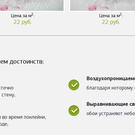
2
2
Цена за м
:
Цена за м
:
22 руб.
22 руб.
ем достоинств:
Воздухопроницаем
аточно
благодаря которому 
 стену;
Выравнивающие св
обои устраняют небо
 во время поклейки,
оде;