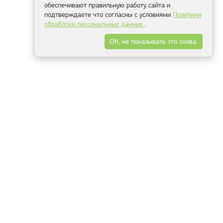
обеспечивают правильную работу сайта и
подтверждаете что согласны с условиями
Политики
обработки персональных данных
.
ОК, не показывать это снова.
Минск
Гродно
Брест
Витебск
Могилёв
Гомель
Фрески
Холсты
Дизайн
Рольшторы
Модульные картины
Фотообои
Информация
3Д фотообои
О компании
Для спальни
Оплата и доставка
Для детской
Контакты
Для кухни
Публичный договор
Для гостиной и зала
Условия возврата
Природа
Портфолио
Карты мира