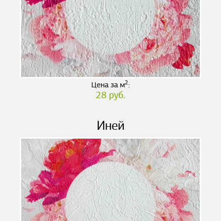
2
Цена за м
:
28 руб.
Иней