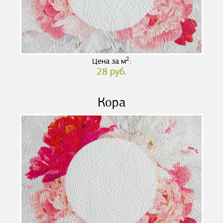
2
Цена за м
:
28 руб.
Кора