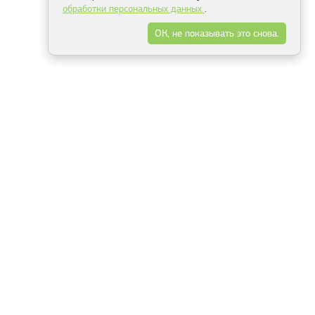
обработки персональных данных
.
ОК, не показывать это снова.
Минск
Гродно
Брест
Витебск
Могилёв
Гомель
Фрески
Холсты
Дизайн
Рольшторы
Модульные картины
Фотообои
Информация
3Д фотообои
О компании
Для спальни
Оплата и доставка
Для детской
Контакты
Для кухни
Публичный договор
Для гостиной и зала
Условия возврата
Природа
Портфолио
Карты мира
Цветы
Море