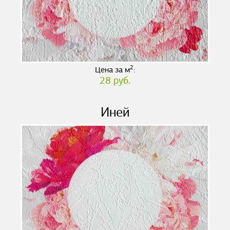
2
Цена за м
:
28 руб.
Иней