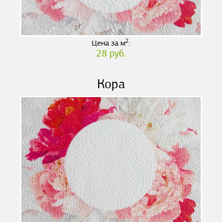
2
Цена за м
:
28 руб.
Кора