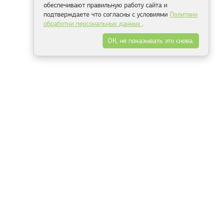
обеспечивают правильную работу сайта и
подтверждаете что согласны с условиями
Политики
обработки персональных данных
.
ОК, не показывать это снова.
Минск
Гродно
Брест
Витебск
Могилёв
Гомель
Фрески
Холсты
Дизайн
Рольшторы
Модульные картины
Фотообои
Информация
3Д фотообои
О компании
Для спальни
Оплата и доставка
Для детской
Контакты
Для кухни
Публичный договор
Для гостиной и зала
Условия возврата
Природа
Портфолио
Карты мира