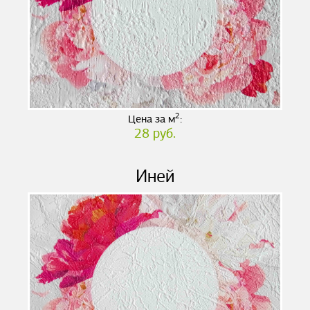
2
Цена за м
:
28 руб.
Иней