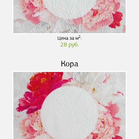
2
Цена за м
:
28 руб.
Кора