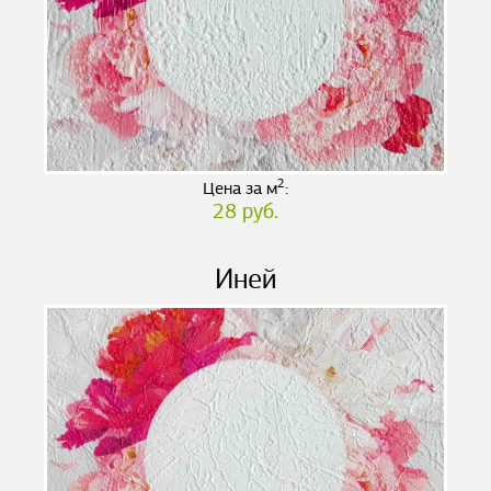
2
Цена за м
:
28 руб.
Иней