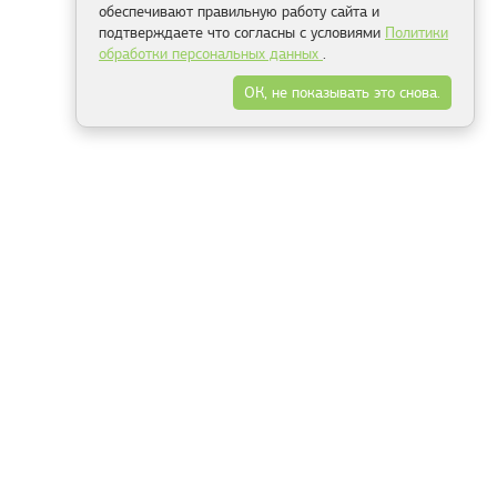
обеспечивают правильную работу сайта и
подтверждаете что согласны с условиями
Политики
обработки персональных данных
.
ОК, не показывать это снова.
Минск
Гродно
Брест
Витебск
Могилёв
Гомель
Фрески
Холсты
Дизайн
Рольшторы
Модульные картины
Фотообои
Информация
3Д фотообои
О компании
Для спальни
Оплата и доставка
Для детской
Контакты
Для кухни
Публичный договор
Для гостиной и зала
Условия возврата
Природа
Портфолио
Карты мира