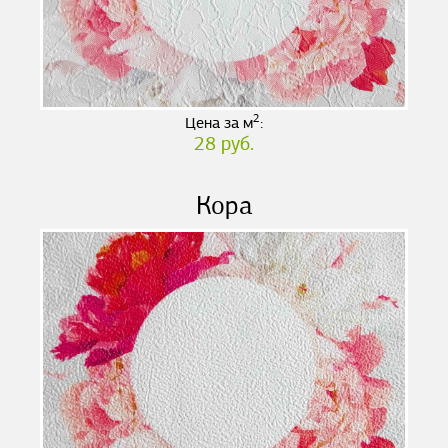
2
Цена за м
:
28 руб.
Кора