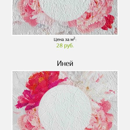
2
Цена за м
:
28 руб.
Иней