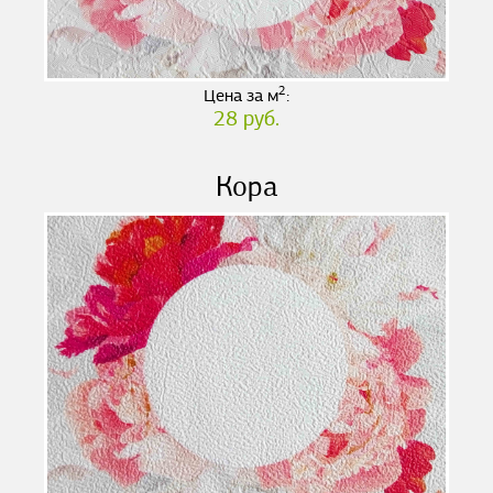
2
Цена за м
:
28 руб.
Кора