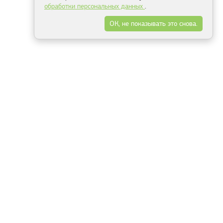
обработки персональных данных
.
ОК, не показывать это снова.
Минск
Гродно
Брест
Витебск
Могилёв
Гомель
Фрески
Холсты
Дизайн
Рольшторы
Модульные картины
Фотообои
Информация
3Д фотообои
О компании
Для спальни
Оплата и доставка
Для детской
Контакты
Для кухни
Публичный договор
Для гостиной и зала
Условия возврата
Природа
Портфолио
Карты мира
Цветы
Море