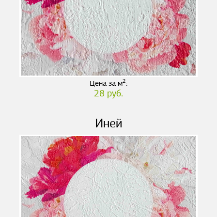
2
Цена за м
:
28 руб.
Иней