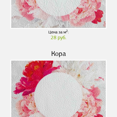
2
Цена за м
:
28 руб.
Кора