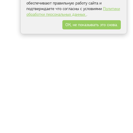
обеспечивают правильную работу сайта и
подтверждаете что согласны с условиями
Политики
обработки персональных данных
.
ОК, не показывать это снова.
Минск
Гродно
Брест
Витебск
Могилёв
Гомель
Фрески
Холсты
Дизайн
Рольшторы
Модульные картины
Фотообои
Информация
3Д фотообои
О компании
Для спальни
Оплата и доставка
Для детской
Контакты
Для кухни
Публичный договор
Для гостиной и зала
Условия возврата
Природа
Портфолио
Карты мира