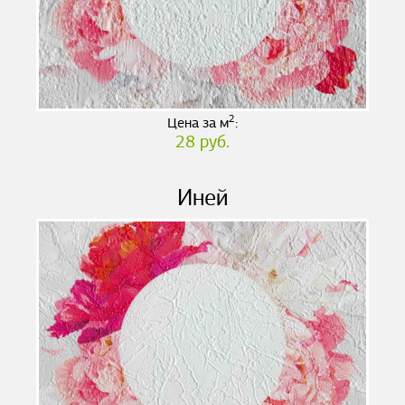
2
Цена за м
:
28 руб.
Иней