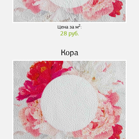
2
Цена за м
:
28 руб.
Кора