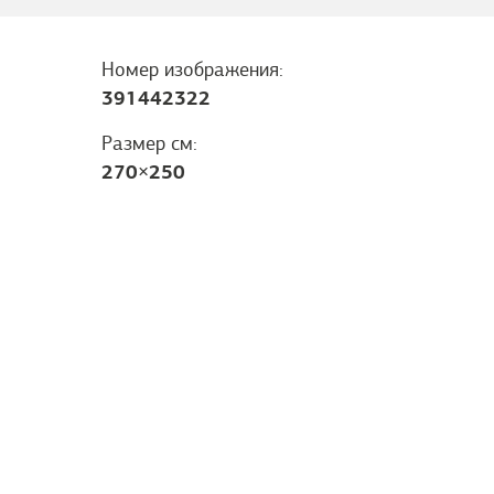
Номер изображения:
391442322
Размер см:
270
×
250