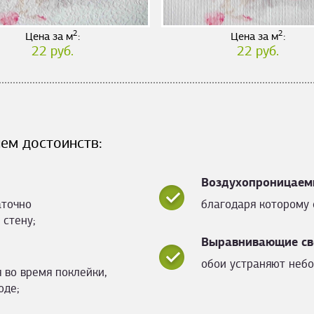
2
2
Цена за м
:
Цена за м
:
22 руб.
22 руб.
ем достоинств:
Воздухопроницаем
аточно
благодаря которому 
 стену;
Выравнивающие св
обои устраняют небо
 во время поклейки,
оде;