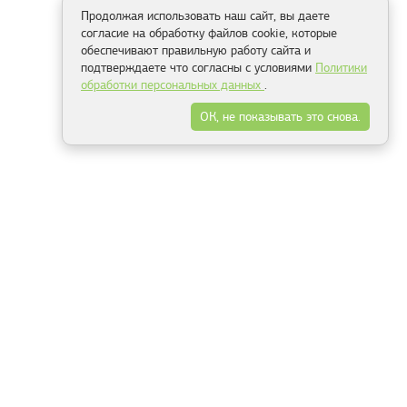
Продолжая использовать наш сайт, вы даете
согласие на обработку файлов cookie, которые
обеспечивают правильную работу сайта и
подтверждаете что согласны с условиями
Политики
обработки персональных данных
.
ОК, не показывать это снова.
Способы оплаты
ель
Минск, ул.Серафимовича 11, офис 301
+375 29 144 05 53
+375 29 244 55 22
+375 29 144 04 74