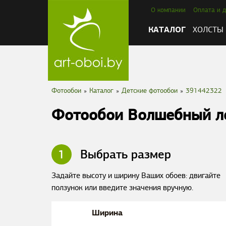
О компании
Оплата и д
КАТАЛОГ
ХОЛСТЫ
Фотообои
»
Каталог
»
Детские фотообои
»
391442322
Фотообои Волшебный л
1
Выбрать размер
Задайте высоту и ширину Ваших обоев: двигайте
ползунок или введите значения вручную.
Ширина