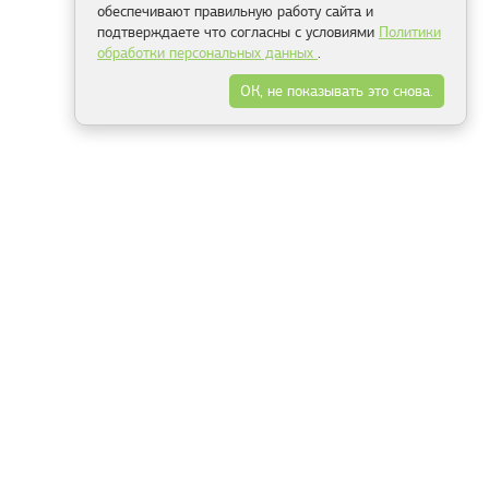
обеспечивают правильную работу сайта и
подтверждаете что согласны с условиями
Политики
обработки персональных данных
.
ОК, не показывать это снова.
Минск
Гродно
Брест
Витебск
Могилёв
Гомель
Фрески
Холсты
Дизайн
Рольшторы
Модульные картины
Фотообои
Информация
3Д фотообои
О компании
Для спальни
Оплата и доставка
Для детской
Контакты
Для кухни
Публичный договор
Для гостиной и зала
Условия возврата
Природа
Портфолио
Карты мира