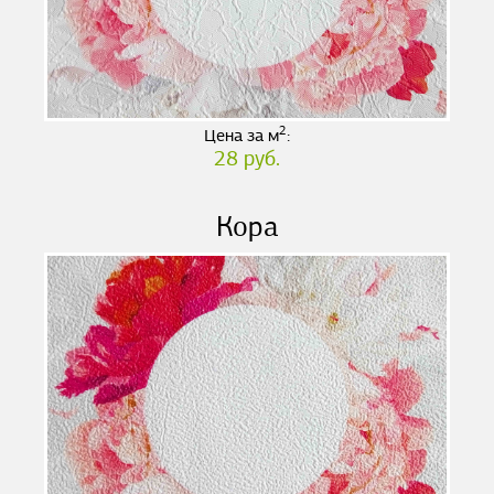
2
Цена за м
:
28 руб.
Кора