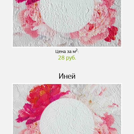
2
Цена за м
:
28 руб.
Иней