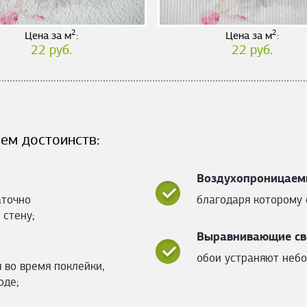
2
2
Цена за м
:
Цена за м
:
22 руб.
22 руб.
ем достоинств:
Воздухопроницаем
аточно
благодаря которому 
 стену;
Выравнивающие св
обои устраняют небо
 во время поклейки,
оде;