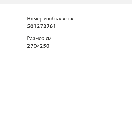
Номер изображения:
501272761
Размер см:
270
×
250