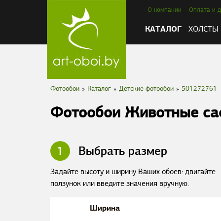
О компании
Оплата и д
КАТАЛОГ
ХОЛСТЫ
Фотообои
»
Каталог
»
Детские фотообои
»
501272761
Фотообои Животные са
1
Выбрать размер
Задайте высоту и ширину Ваших обоев: двигайте
ползунок или введите значения вручную.
Ширина