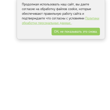
Продолжая использовать наш сайт, вы даете
согласие на обработку файлов cookie, которые
обеспечивают правильную работу сайта и
подтверждаете что согласны с условиями
Политики
обработки персональных данных
.
ОК, не показывать это снова.
Способы оплаты
ель
Минск, ул.Серафимовича 11, офис 301
+375 29 144 05 53
+375 29 244 55 22
+375 29 144 04 74