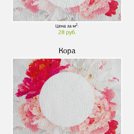
2
Цена за м
:
28 руб.
Кора