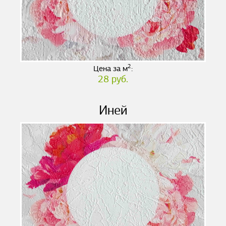
2
Цена за м
:
28 руб.
Иней