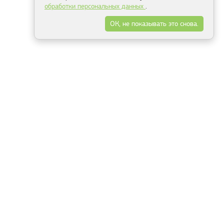
обработки персональных данных
.
ОК, не показывать это снова.
Минск
Гродно
Брест
Витебск
Могилёв
Гомель
Фрески
Холсты
Дизайн
Рольшторы
Модульные картины
Фотообои
Информация
3Д фотообои
О компании
Для спальни
Оплата и доставка
Для детской
Контакты
Для кухни
Публичный договор
Для гостиной и зала
Условия возврата
Природа
Портфолио
Карты мира
Цветы
Море