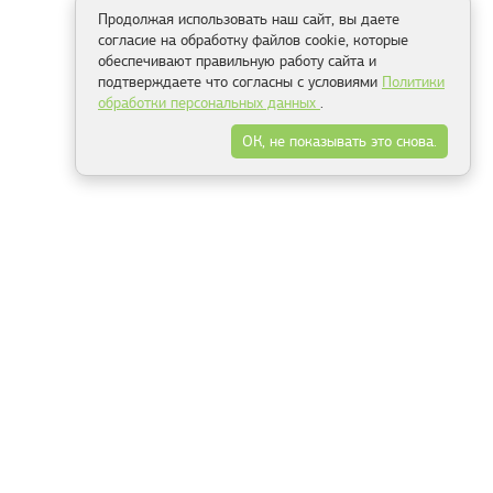
Продолжая использовать наш сайт, вы даете
согласие на обработку файлов cookie, которые
обеспечивают правильную работу сайта и
подтверждаете что согласны с условиями
Политики
обработки персональных данных
.
ОК, не показывать это снова.
Способы оплаты
ель
Минск, ул.Серафимовича 11, офис 301
+375 29 144 05 53
+375 29 244 55 22
+375 29 144 04 74