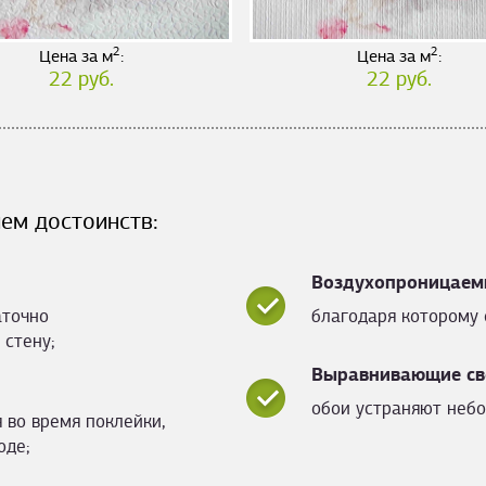
2
2
Цена за м
:
Цена за м
:
22 руб.
22 руб.
ем достоинств:
Воздухопроницаем
аточно
благодаря которому 
 стену;
Выравнивающие св
обои устраняют небо
 во время поклейки,
оде;