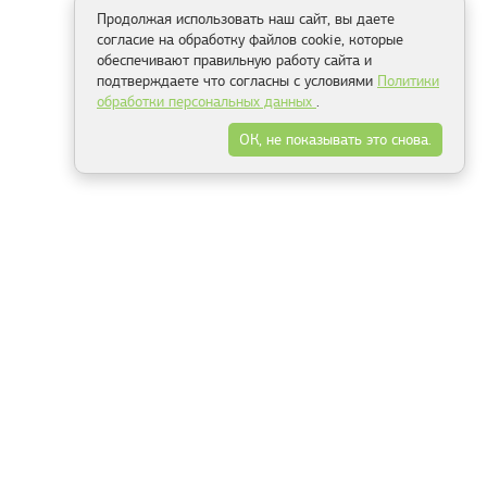
Продолжая использовать наш сайт, вы даете
согласие на обработку файлов cookie, которые
обеспечивают правильную работу сайта и
подтверждаете что согласны с условиями
Политики
обработки персональных данных
.
ОК, не показывать это снова.
Способы оплаты
ель
Минск, ул.Серафимовича 11, офис 301
+375 29 144 05 53
+375 29 244 55 22
+375 29 144 04 74