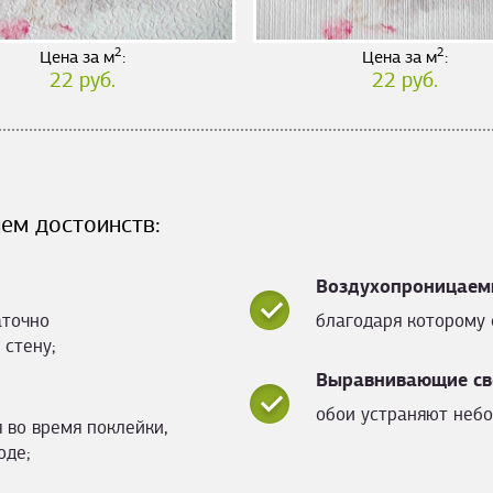
2
2
Цена за м
:
Цена за м
:
22 руб.
22 руб.
ем достоинств:
Воздухопроницаем
аточно
благодаря которому 
 стену;
Выравнивающие св
обои устраняют небо
 во время поклейки,
оде;