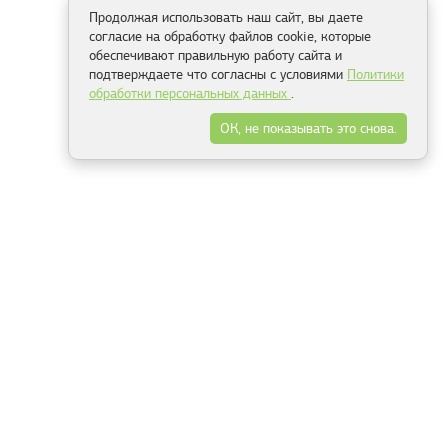
Продолжая использовать наш сайт, вы даете
согласие на обработку файлов cookie, которые
обеспечивают правильную работу сайта и
подтверждаете что согласны с условиями
Политики
обработки персональных данных
.
ОК, не показывать это снова.
Способы оплаты
ель
Минск, ул.Серафимовича 11, офис 301
+375 29 144 05 53
+375 29 244 55 22
+375 29 144 04 74