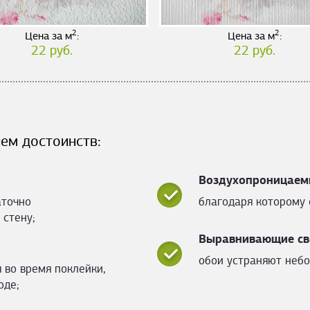
2
2
Цена за м
:
Цена за м
:
22 руб.
22 руб.
ем достоинств:
Воздухопроницаем
аточно
благодаря которому 
 стену;
Выравнивающие св
обои устраняют небо
 во время поклейки,
оде;