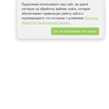
Продолжая использовать наш сайт, вы даете
согласие на обработку файлов cookie, которые
обеспечивают правильную работу сайта и
подтверждаете что согласны с условиями
Политики
обработки персональных данных
.
ОК, не показывать это снова.
Способы оплаты
ель
Минск, ул.Серафимовича 11, офис 301
+375 29 144 05 53
+375 29 244 55 22
+375 29 144 04 74