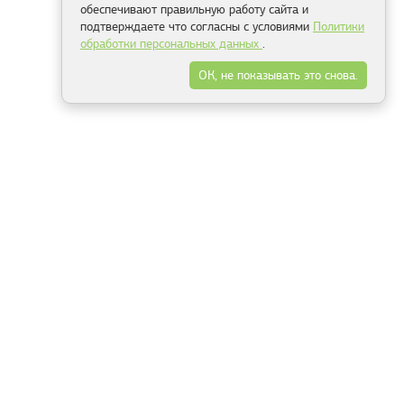
обеспечивают правильную работу сайта и
подтверждаете что согласны с условиями
Политики
обработки персональных данных
.
ОК, не показывать это снова.
Минск
Гродно
Брест
Витебск
Могилёв
Гомель
Фрески
Холсты
Дизайн
Рольшторы
Модульные картины
Фотообои
Информация
3Д фотообои
О компании
Для спальни
Оплата и доставка
Для детской
Контакты
Для кухни
Публичный договор
Для гостиной и зала
Условия возврата
Природа
Портфолио
Карты мира