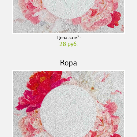
2
Цена за м
:
28 руб.
Кора