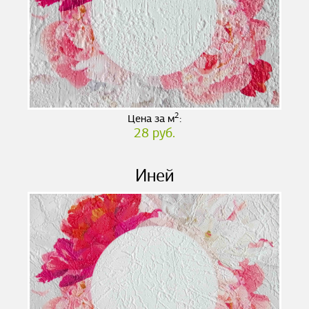
2
Цена за м
:
28 руб.
Иней