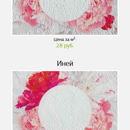
2
Цена за м
:
28 руб.
Иней