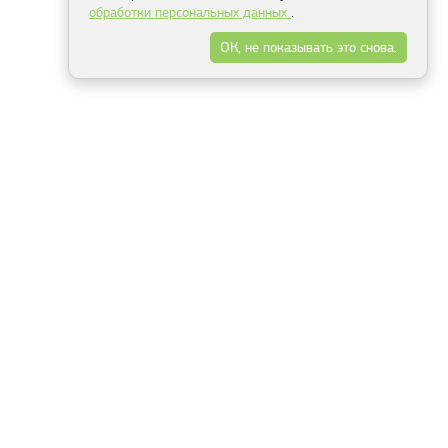
обработки персональных данных
.
ОК, не показывать это снова.
Минск
Гродно
Брест
Витебск
Могилёв
Гомель
Фрески
Холсты
Дизайн
Рольшторы
Модульные картины
Фотообои
Информация
3Д фотообои
О компании
Для спальни
Оплата и доставка
Для детской
Контакты
Для кухни
Публичный договор
Для гостиной и зала
Условия возврата
Природа
Портфолио
Карты мира
Цветы
Море