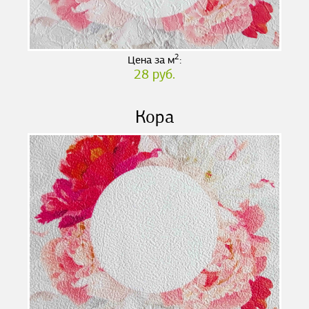
2
Цена за м
:
28 руб.
Кора