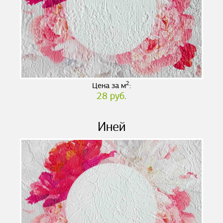
2
Цена за м
:
28 руб.
Иней