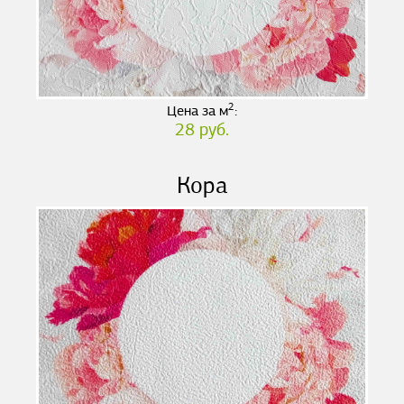
2
Цена за м
:
28 руб.
Кора