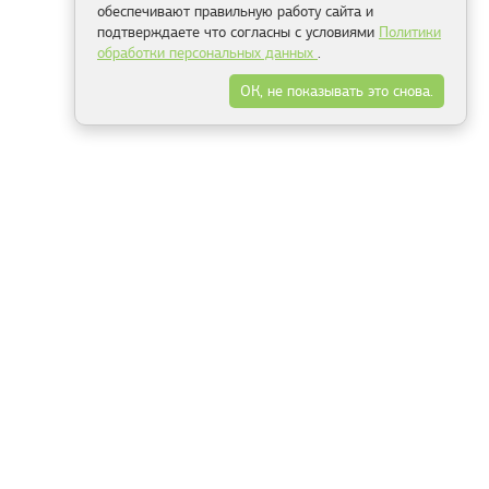
обеспечивают правильную работу сайта и
подтверждаете что согласны с условиями
Политики
обработки персональных данных
.
ОК, не показывать это снова.
Минск
Гродно
Брест
Витебск
Могилёв
Гомель
Фрески
Холсты
Дизайн
Рольшторы
Модульные картины
Фотообои
Информация
3Д фотообои
О компании
Для спальни
Оплата и доставка
Для детской
Контакты
Для кухни
Публичный договор
Для гостиной и зала
Условия возврата
Природа
Портфолио
Карты мира