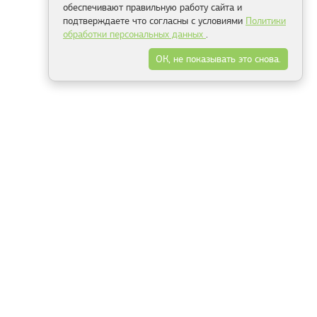
обеспечивают правильную работу сайта и
подтверждаете что согласны с условиями
Политики
обработки персональных данных
.
ОК, не показывать это снова.
Минск
Гродно
Брест
Витебск
Могилёв
Гомель
Фрески
Холсты
Дизайн
Рольшторы
Модульные картины
Фотообои
Информация
3Д фотообои
О компании
Для спальни
Оплата и доставка
Для детской
Контакты
Для кухни
Публичный договор
Для гостиной и зала
Условия возврата
Природа
Портфолио
Карты мира