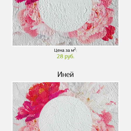
2
Цена за м
:
28 руб.
Иней