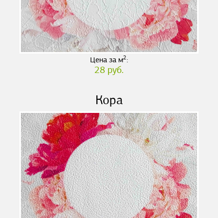
2
Цена за м
:
28 руб.
Кора