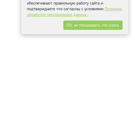
обеспечивают правильную работу сайта и
подтверждаете что согласны с условиями
Политики
обработки персональных данных
.
ОК, не показывать это снова.
Минск
Гродно
Брест
Витебск
Могилёв
Гомель
Фрески
Холсты
Дизайн
Рольшторы
Модульные картины
Фотообои
Информация
3Д фотообои
О компании
Для спальни
Оплата и доставка
Для детской
Контакты
Для кухни
Публичный договор
Для гостиной и зала
Условия возврата
Природа
Портфолио
Карты мира