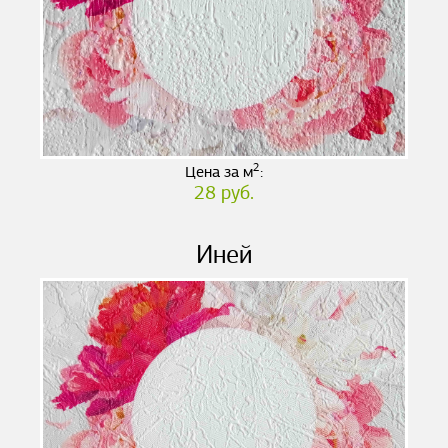
2
Цена за м
:
28 руб.
Иней