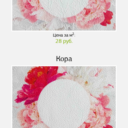
2
Цена за м
:
28 руб.
Кора