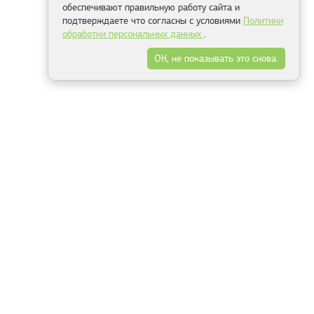
обеспечивают правильную работу сайта и
подтверждаете что согласны с условиями
Политики
обработки персональных данных
.
ОК, не показывать это снова.
Минск
Гродно
Брест
Витебск
Могилёв
Гомель
Фрески
Холсты
Дизайн
Рольшторы
Модульные картины
Фотообои
Информация
3Д фотообои
О компании
Для спальни
Оплата и доставка
Для детской
Контакты
Для кухни
Публичный договор
Для гостиной и зала
Условия возврата
Природа
Портфолио
Карты мира