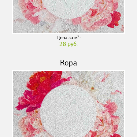
2
Цена за м
:
28 руб.
Кора