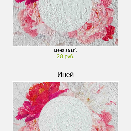
2
Цена за м
:
28 руб.
Иней