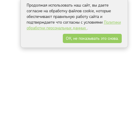
Продолжая использовать наш сайт, вы даете
согласие на обработку файлов cookie, которые
обеспечивают правильную работу сайта и
подтверждаете что согласны с условиями
Политики
обработки персональных данных
.
ОК, не показывать это снова.
Способы оплаты
ель
Минск, ул.Серафимовича 11, офис 301
+375 29 144 05 53
+375 29 244 55 22
+375 29 144 04 74