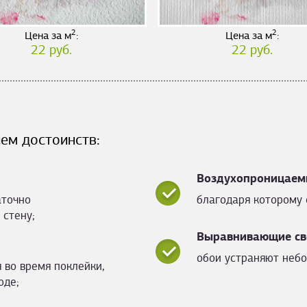
2
2
Цена за м
:
Цена за м
:
22 руб.
22 руб.
ем достоинств:
Воздухопроницаем
аточно
благодаря которому 
 стену;
Выравнивающие св
обои устраняют небо
 во время поклейки,
оде;