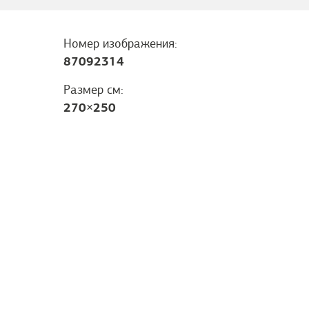
Номер изображения:
87092314
Размер см:
270
×
250