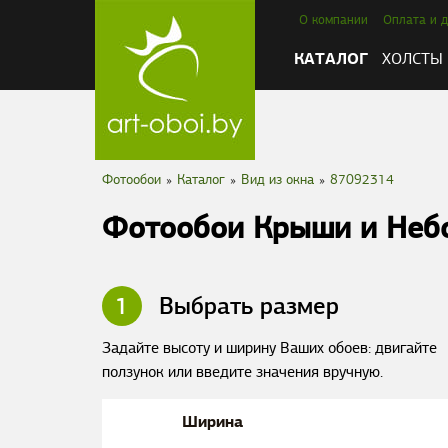
О компании
Оплата и д
КАТАЛОГ
ХОЛСТЫ
Фотообои
»
Каталог
»
Вид из окна
»
87092314
Фотообои Крыши и Неб
1
Выбрать размер
Задайте высоту и ширину Ваших обоев: двигайте
ползунок или введите значения вручную.
Ширина