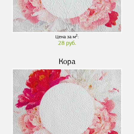
2
Цена за м
:
28 руб.
Кора