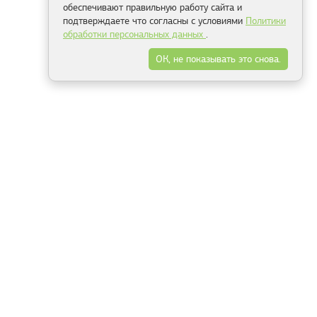
обеспечивают правильную работу сайта и
подтверждаете что согласны с условиями
Политики
обработки персональных данных
.
ОК, не показывать это снова.
Минск
Гродно
Брест
Витебск
Могилёв
Гомель
Фрески
Холсты
Дизайн
Рольшторы
Модульные картины
Фотообои
Информация
3Д фотообои
О компании
Для спальни
Оплата и доставка
Для детской
Контакты
Для кухни
Публичный договор
Для гостиной и зала
Условия возврата
Природа
Портфолио
Карты мира