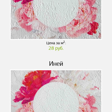
2
Цена за м
:
28 руб.
Иней