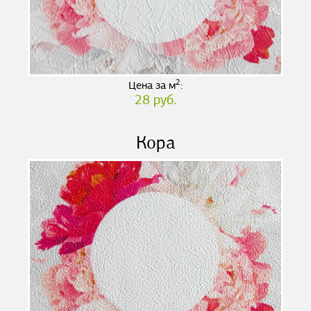
2
Цена за м
:
28 руб.
Кора