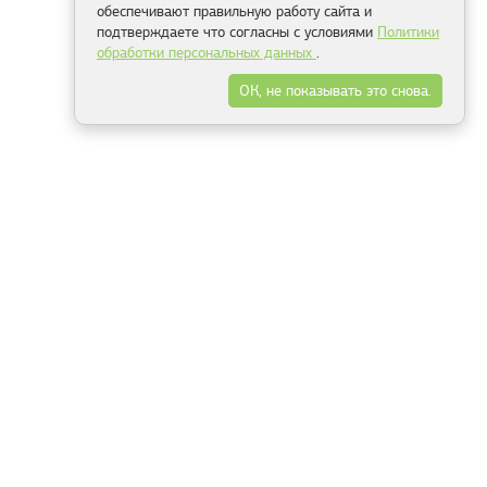
обеспечивают правильную работу сайта и
подтверждаете что согласны с условиями
Политики
обработки персональных данных
.
ОК, не показывать это снова.
Минск
Гродно
Брест
Витебск
Могилёв
Гомель
Фрески
Холсты
Дизайн
Рольшторы
Модульные картины
Фотообои
Информация
3Д фотообои
О компании
Для спальни
Оплата и доставка
Для детской
Контакты
Для кухни
Публичный договор
Для гостиной и зала
Условия возврата
Природа
Портфолио
Карты мира