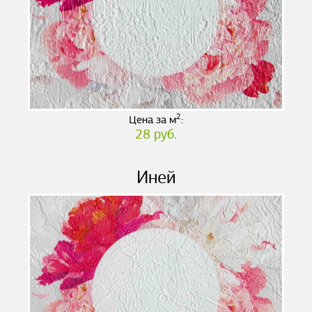
2
Цена за м
:
28 руб.
Иней