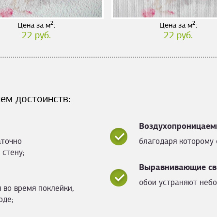
2
2
Цена за м
:
Цена за м
:
22 руб.
22 руб.
ем достоинств:
Воздухопроницаем
аточно
благодаря которому 
 стену;
Выравнивающие св
обои устраняют небо
 во время поклейки,
оде;