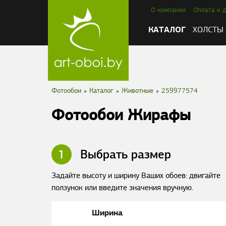
О компании
Оплата и д
КАТАЛОГ
ХОЛСТЫ
Фотообои
»
Каталог
»
Животные
»
259977574
Фотообои Жирафы
1
Выбрать размер
Задайте высоту и ширину Ваших обоев: двигайте
ползунок или введите значения вручную.
Ширина