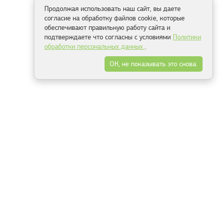
Продолжая использовать наш сайт, вы даете
согласие на обработку файлов cookie, которые
обеспечивают правильную работу сайта и
подтверждаете что согласны с условиями
Политики
обработки персональных данных
.
ОК, не показывать это снова.
Способы оплаты
ель
Минск, ул.Серафимовича 11, офис 301
+375 29 144 05 53
+375 29 244 55 22
+375 29 144 04 74