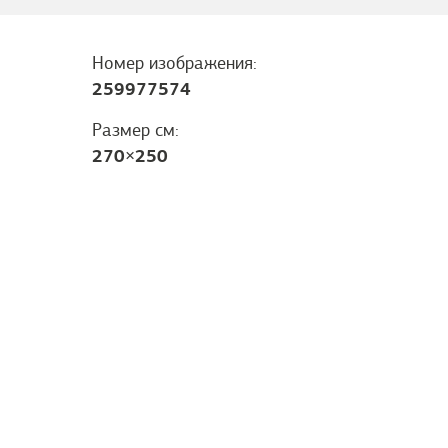
Номер изображения:
259977574
Размер см:
270
×
250