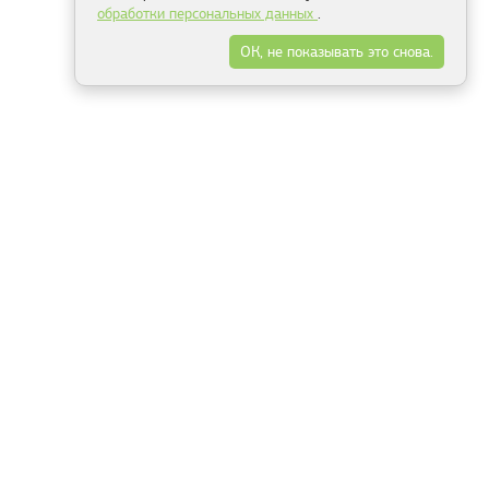
обработки персональных данных
.
ОК, не показывать это снова.
Минск
Гродно
Брест
Витебск
Могилёв
Гомель
Фрески
Холсты
Дизайн
Рольшторы
Модульные картины
Фотообои
Информация
3Д фотообои
О компании
Для спальни
Оплата и доставка
Для детской
Контакты
Для кухни
Публичный договор
Для гостиной и зала
Условия возврата
Природа
Портфолио
Карты мира
Цветы
Море