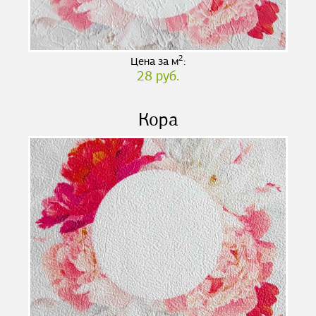
2
Цена за м
:
28 руб.
Кора