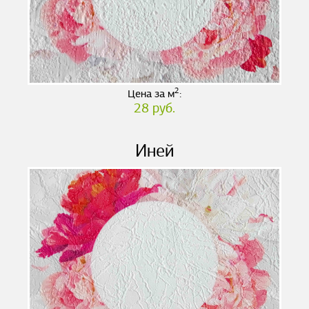
2
Цена за м
:
28 руб.
Иней