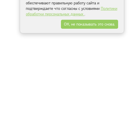
обеспечивают правильную работу сайта и
подтверждаете что согласны с условиями
Политики
обработки персональных данных
.
ОК, не показывать это снова.
Минск
Гродно
Брест
Витебск
Могилёв
Гомель
Фрески
Холсты
Дизайн
Рольшторы
Модульные картины
Фотообои
Информация
3Д фотообои
О компании
Для спальни
Оплата и доставка
Для детской
Контакты
Для кухни
Публичный договор
Для гостиной и зала
Условия возврата
Природа
Портфолио
Карты мира