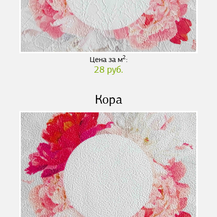
2
Цена за м
:
28 руб.
Кора