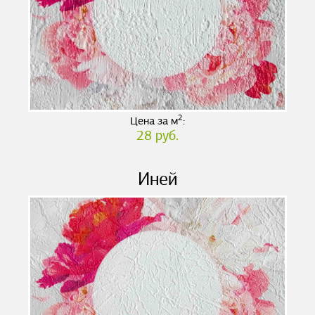
2
Цена за м
:
28 руб.
Иней