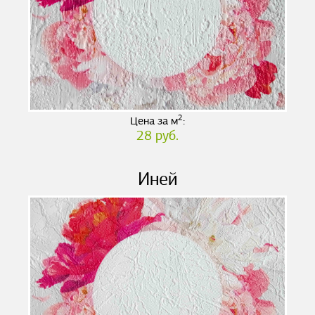
2
Цена за м
:
28 руб.
Иней