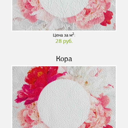
2
Цена за м
:
28 руб.
Кора