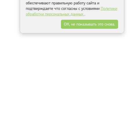
обеспечивают правильную работу сайта и
подтверждаете что согласны с условиями
Политики
обработки персональных данных
.
ОК, не показывать это снова.
Минск
Гродно
Брест
Витебск
Могилёв
Гомель
Фрески
Холсты
Дизайн
Рольшторы
Модульные картины
Фотообои
Информация
3Д фотообои
О компании
Для спальни
Оплата и доставка
Для детской
Контакты
Для кухни
Публичный договор
Для гостиной и зала
Условия возврата
Природа
Портфолио
Карты мира