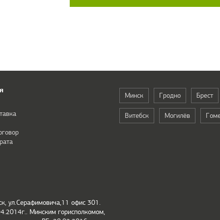
я
Минск
Гродно
Брест
тавка
Витебск
Могилёв
Гом
оговор
рата
к, ул.Серафимовича,11 офис 301.
04.2014г.. Минским горисполкомом,