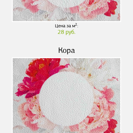
2
Цена за м
:
28 руб.
Кора