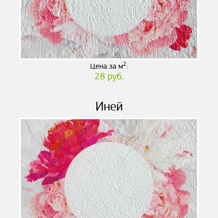
2
Цена за м
:
28 руб.
Иней