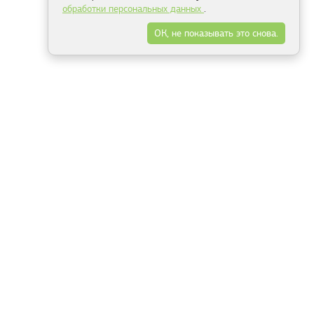
обработки персональных данных
.
ОК, не показывать это снова.
Минск
Гродно
Брест
Витебск
Могилёв
Гомель
Фрески
Холсты
Дизайн
Рольшторы
Модульные картины
Фотообои
Информация
3Д фотообои
О компании
Для спальни
Оплата и доставка
Для детской
Контакты
Для кухни
Публичный договор
Для гостиной и зала
Условия возврата
Природа
Портфолио
Карты мира
Цветы
Море