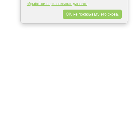
обработки персональных данных
.
ОК, не показывать это снова.
Минск
Гродно
Брест
Витебск
Могилёв
Гомель
Фрески
Холсты
Дизайн
Рольшторы
Модульные картины
Фотообои
Информация
3Д фотообои
О компании
Для спальни
Оплата и доставка
Для детской
Контакты
Для кухни
Публичный договор
Для гостиной и зала
Условия возврата
Природа
Портфолио
Карты мира
Цветы
Море