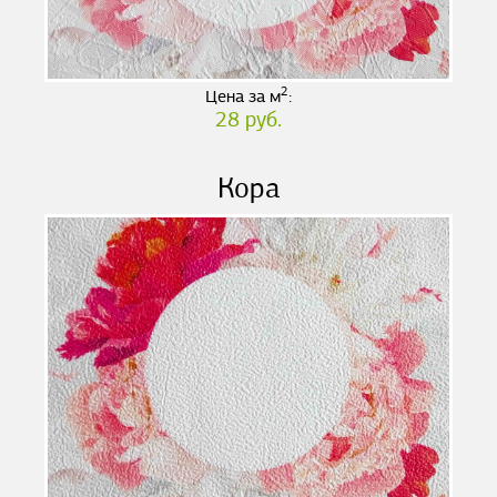
2
Цена за м
:
28 руб.
Кора