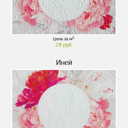
2
Цена за м
:
28 руб.
Иней