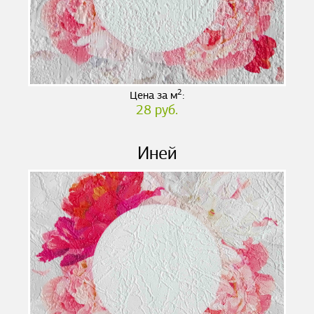
2
Цена за м
:
28 руб.
Иней