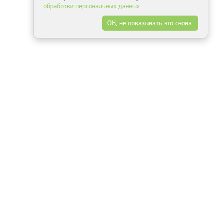
обработки персональных данных
.
ОК, не показывать это снова.
Минск
Гродно
Брест
Витебск
Могилёв
Гомель
Фрески
Холсты
Дизайн
Рольшторы
Модульные картины
Фотообои
Информация
3Д фотообои
О компании
Для спальни
Оплата и доставка
Для детской
Контакты
Для кухни
Публичный договор
Для гостиной и зала
Условия возврата
Природа
Портфолио
Карты мира
Цветы
Море