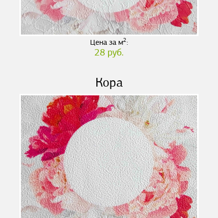
2
Цена за м
:
28 руб.
Кора