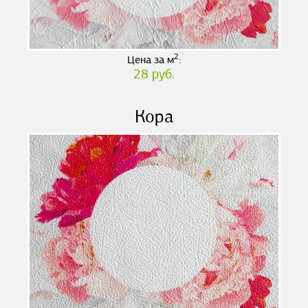
2
Цена за м
:
28 руб.
Кора