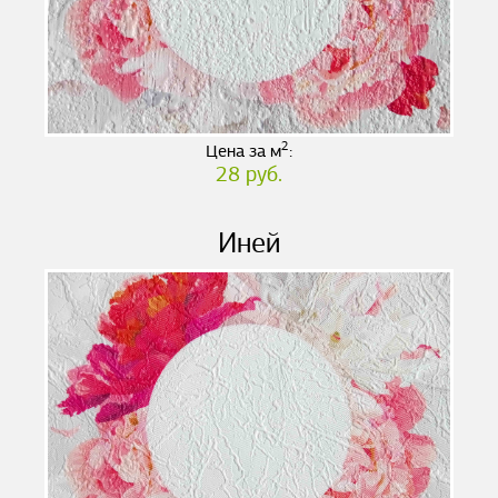
2
Цена за м
:
28 руб.
Иней