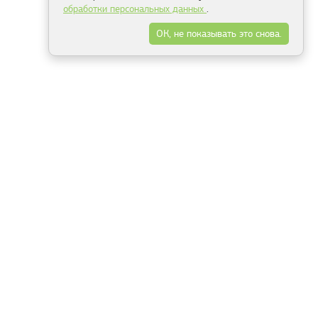
обработки персональных данных
.
ОК, не показывать это снова.
Минск
Гродно
Брест
Витебск
Могилёв
Гомель
Фрески
Холсты
Дизайн
Рольшторы
Модульные картины
Фотообои
Информация
3Д фотообои
О компании
Для спальни
Оплата и доставка
Для детской
Контакты
Для кухни
Публичный договор
Для гостиной и зала
Условия возврата
Природа
Портфолио
Карты мира
Цветы
Море