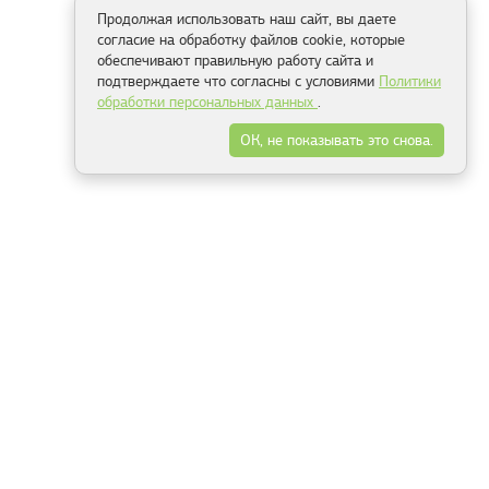
Продолжая использовать наш сайт, вы даете
согласие на обработку файлов cookie, которые
обеспечивают правильную работу сайта и
подтверждаете что согласны с условиями
Политики
обработки персональных данных
.
ОК, не показывать это снова.
Способы оплаты
ель
Минск, ул.Серафимовича 11, офис 301
+375 29 144 05 53
+375 29 244 55 22
+375 29 144 04 74