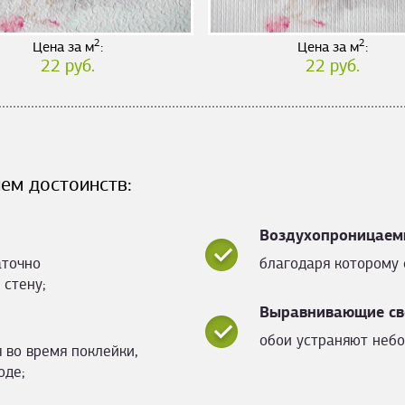
2
2
Цена за м
:
Цена за м
:
22 руб.
22 руб.
ем достоинств:
Воздухопроницаем
аточно
благодаря которому 
 стену;
Выравнивающие св
обои устраняют небо
 во время поклейки,
оде;