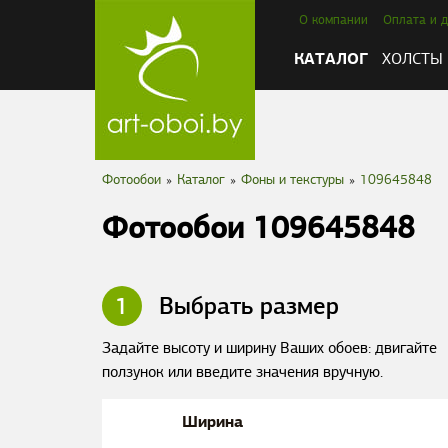
О компании
Оплата и д
КАТАЛОГ
ХОЛСТЫ
Фотообои
»
Каталог
»
Фоны и текстуры
»
109645848
Фотообои 109645848
1
Выбрать размер
Задайте высоту и ширину Ваших обоев: двигайте
ползунок или введите значения вручную.
Ширина