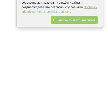
обеспечивают правильную работу сайта и
подтверждаете что согласны с условиями
Политики
обработки персональных данных
.
ОК, не показывать это снова.
Минск
Гродно
Брест
Витебск
Могилёв
Гомель
Фрески
Холсты
Дизайн
Рольшторы
Модульные картины
Фотообои
Информация
3Д фотообои
О компании
Для спальни
Оплата и доставка
Для детской
Контакты
Для кухни
Публичный договор
Для гостиной и зала
Условия возврата
Природа
Портфолио
Карты мира