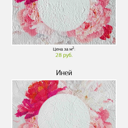
2
Цена за м
:
28 руб.
Иней