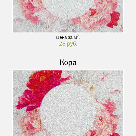
2
Цена за м
:
28 руб.
Кора