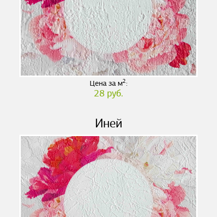
2
Цена за м
:
28 руб.
Иней