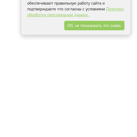
обеспечивают правильную работу сайта и
подтверждаете что согласны с условиями
Политики
обработки персональных данных
.
ОК, не показывать это снова.
Минск
Гродно
Брест
Витебск
Могилёв
Гомель
Фрески
Холсты
Дизайн
Рольшторы
Модульные картины
Фотообои
Информация
3Д фотообои
О компании
Для спальни
Оплата и доставка
Для детской
Контакты
Для кухни
Публичный договор
Для гостиной и зала
Условия возврата
Природа
Портфолио
Карты мира