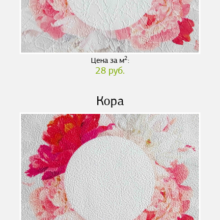
2
Цена за м
:
28 руб.
Кора