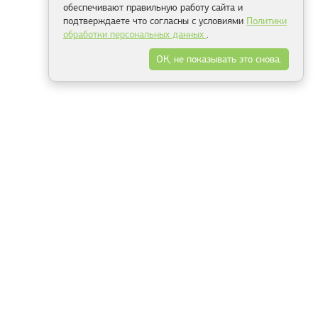
обеспечивают правильную работу сайта и
подтверждаете что согласны с условиями
Политики
обработки персональных данных
.
ОК, не показывать это снова.
Минск
Гродно
Брест
Витебск
Могилёв
Гомель
Фрески
Холсты
Дизайн
Рольшторы
Модульные картины
Фотообои
Информация
3Д фотообои
О компании
Для спальни
Оплата и доставка
Для детской
Контакты
Для кухни
Публичный договор
Для гостиной и зала
Условия возврата
Природа
Портфолио
Карты мира