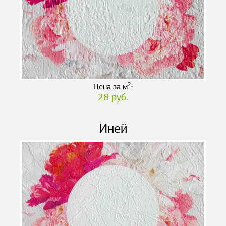
2
Цена за м
:
28 руб.
Иней