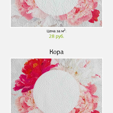
2
Цена за м
:
28 руб.
Кора