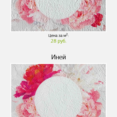
2
Цена за м
:
28 руб.
Иней