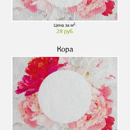
2
Цена за м
:
28 руб.
Кора