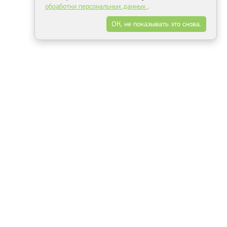
обработки персональных данных
.
ОК, не показывать это снова.
Минск
Гродно
Брест
Витебск
Могилёв
Гомель
Фрески
Холсты
Дизайн
Рольшторы
Модульные картины
Фотообои
Информация
3Д фотообои
О компании
Для спальни
Оплата и доставка
Для детской
Контакты
Для кухни
Публичный договор
Для гостиной и зала
Условия возврата
Природа
Портфолио
Карты мира
Цветы
Море